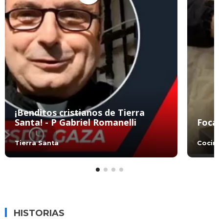
¡Benditos cristianos de Tierra
Santa! - P Gabriel Romanelli
Foca
Tierra Santa
Cocin
HISTORIAS