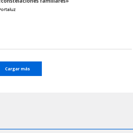
«constelaciones familiares»
ortaluz
Cargar más