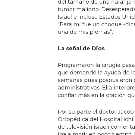
del tamaño de una naranja. 
tumor maligno. Desesperada 
Israel e incluso Estados Uni
“Para mí fue un choque -dic
una de mis piernas”.
La señal de Dios
Programaron la cirugía pa
que demandó la ayuda de lo
semanas pues pospusieron do
administrativas. Ella interp
confiar más en la oración que
Por su parte el doctor Jaco
Ortopédica del Hospital Ichi
de televisión israelí comenta
iba a morir en poco tiempo. E