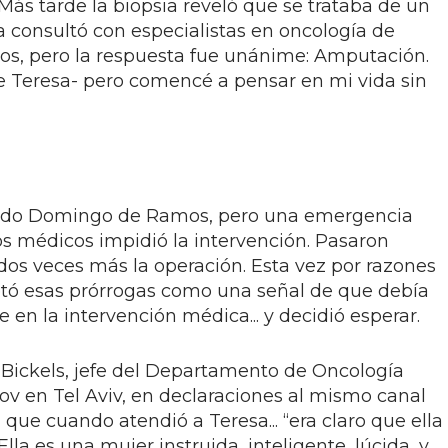
Más tarde la biopsia reveló que se trataba de un
consultó con especialistas en oncología de
dos, pero la respuesta fue unánime: Amputación.
e Teresa- pero comencé a pensar en mi vida sin
sado Domingo de Ramos, pero una emergencia
s médicos impidió la intervención. Pasaron
s veces más la operación. Esta vez por razones
retó esas prórrogas como una señal de que debía
 en la intervención médica... y decidió esperar.
b Bickels, jefe del Departamento de Oncología
lov en Tel Aviv, en declaraciones al mismo canal
 que cuando atendió a Teresa... “era claro que ella
lla es una mujer instruida, inteligente, lúcida, y