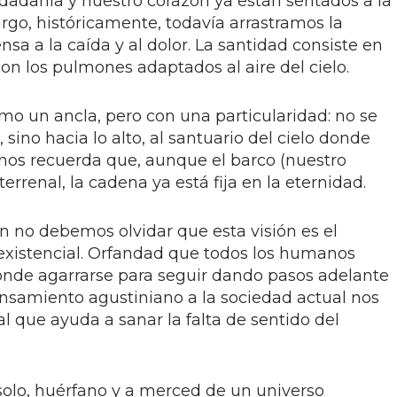
udadanía y nuestro corazón ya están sentados a la
rgo, históricamente, todavía arrastramos la
a a la caída y al dolor. La santidad consiste en
 con los pulmones adaptados al aire del cielo.
mo un ancla, pero con una particularidad: no se
 sino hacia lo alto, al santuario del cielo donde
 nos recuerda que, aunque el barco (nuestro
errenal, la cadena ya está fija en la eternidad.
n no debemos olvidar que esta visión es el
 existencial. Orfandad que todos los humanos
ónde agarrarse para seguir dando pasos adelante
pensamiento agustiniano a la sociedad actual nos
al que ayuda a sanar la falta de sentido del
solo, huérfano y a merced de un universo