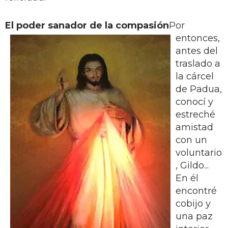
El poder sanador de la compasión
Por
entonces,
antes del
traslado a
la cárcel
de Padua,
conocí y
estreché
amistad
con un
voluntario
, Gildo...
En él
encontré
cobijo y
una paz