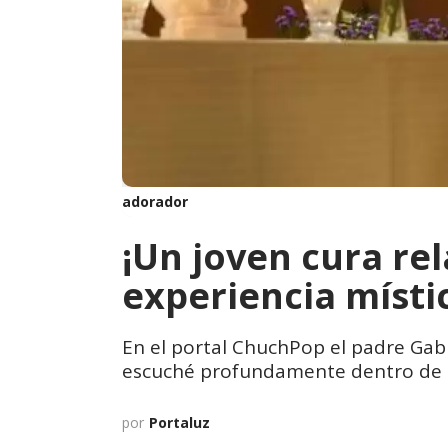
adorador
¡Un joven cura re
experiencia místic
En el portal ChuchPop el padre Gabr
escuché profundamente dentro de mi 
por
Portaluz