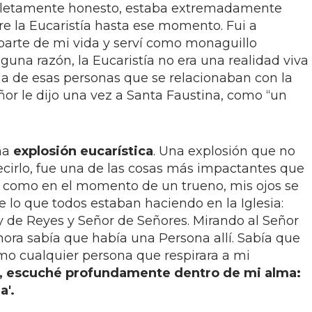
pletamente honesto, estaba extremadamente
re la Eucaristía hasta ese momento. Fui a
 parte de mi vida y serví como monaguillo
una razón, la Eucaristía no era una realidad viva
a de esas personas que se relacionaban con la
ñor le dijo una vez a Santa Faustina, como “un
.
una
explosión eucarística
. Una explosión que no
ecirlo, fue una de las cosas más impactantes que
 como en el momento de un trueno, mis ojos se
 lo que todos estaban haciendo en la Iglesia:
y de Reyes y Señor de Señores. Mirando al Señor
ahora sabía que había una Persona allí. Sabía que
omo cualquier persona que respirara a mi
a, escuché profundamente dentro de mi alma:
a'.