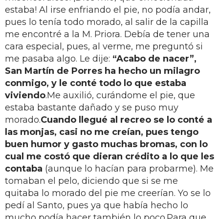
estaba! Al irse enfriando el pie, no podía andar,
pues lo tenía todo morado, al salir de la capilla
me encontré a la M. Priora. Debía de tener una
cara especial, pues, al verme, me preguntó si
me pasaba algo. Le dije:
“Acabo de nacer”,
San Martín de Porres ha hecho un milagro
conmigo, y le conté todo lo que estaba
viviendo
.Me auxilió, curándome el pie, que
estaba bastante dañado y se puso muy
morado.
Cuando llegué al recreo se lo conté a
las monjas, casi no me creían, pues tengo
buen humor y gasto muchas bromas, con lo
cual me costó que dieran crédito a lo que les
contaba
(aunque lo hacían para probarme). Me
tomaban el pelo, diciendo que si se me
quitaba lo morado del pie me creerían. Yo se lo
pedí al Santo, pues ya que había hecho lo
mucho podía hacer también lo poco.Para que