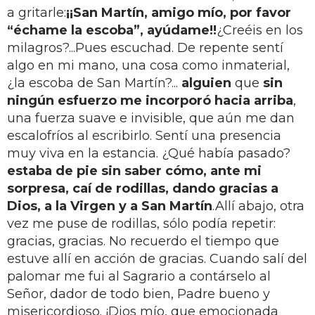
a gritarle:
¡¡San Martín, amigo mío, por favor
“échame la escoba”, ayúdame!!
¿Creéis en los
milagros?...Pues escuchad. De repente sentí
algo en mi mano, una cosa como inmaterial,
¿la escoba de San Martín?...
alguien
que
sin
ningún esfuerzo me incorporó hacia arriba
,
una fuerza suave e invisible, que aún me dan
escalofríos al escribirlo. Sentí una presencia
muy viva en la estancia. ¿Qué había pasado?
estaba de pie sin saber cómo, ante mi
sorpresa, caí de rodillas, dando gracias a
Dios, a la Virgen y a San Martín
.Allí abajo, otra
vez me puse de rodillas, sólo podía repetir:
gracias, gracias. No recuerdo el tiempo que
estuve allí en acción de gracias. Cuando salí del
palomar me fui al Sagrario a contárselo al
Señor, dador de todo bien, Padre bueno y
misericordioso. ¡Dios mío, que emocionada