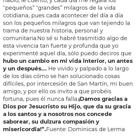
hablo, le cuento, y cada día me regala los
“pequeños” “grandes” milagros de la vida
cotidiana, pues cada acontecer del día a día
son los pequeños milagros que van tejiendo la
trama de nuestra historia, personal y
comunitaria.No sé si habré trasmitido algo de
esta vivencia tan fuerte y profunda que yo
experimenté aquel día, sólo puedo deciros que
hubo un cambio en mi vida interior, un antes
y un después...
He vivido y palpado a lo largo
de los días cómo se han solucionado cosas
difíciles, por intercesión de San Martín, mi buen
amigo, y por ello os invito a que probéis
fortuna, pues él nunca falla.
¡Damos gracias a
Dios por Jesucristo su Hijo, que da su gracia
a los santos y a nosotros nos concede
saborear, su dulzura compasión y
misericordia!”.
Fuente: Dominicas de Lerma