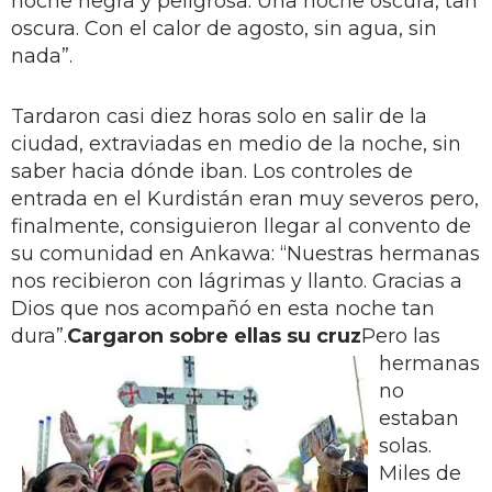
noche negra y peligrosa. Una noche oscura, tan
oscura. Con el calor de agosto, sin agua, sin
nada”.
Tardaron casi diez horas solo en salir de la
ciudad, extraviadas en medio de la noche, sin
saber hacia dónde iban. Los controles de
entrada en el Kurdistán eran muy severos pero,
finalmente, consiguieron llegar al convento de
su comunidad en Ankawa: “Nuestras hermanas
nos recibieron con lágrimas y llanto. Gracias a
Dios que nos acompañó en esta noche tan
dura”.
Cargaron sobre ellas su cruz
Pero las
hermanas
no
estaban
solas.
Miles de