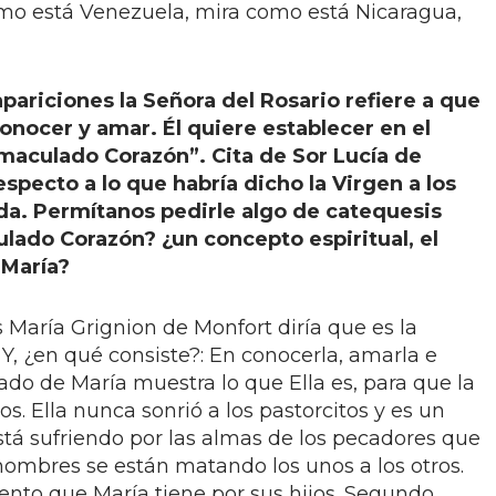
omo está Venezuela, mira como está Nicaragua,
pariciones la Señora del Rosario refiere a que
onocer y amar. Él quiere establecer en el
maculado Corazón”. Cita de Sor Lucía de
specto a lo que habría dicho la Virgen a los
ida.
Permítanos pedirle algo de catequesis
lado Corazón? ¿un concepto espiritual, el
 María?
 María Grignion de Monfort diría que es la
Y, ¿en qué consiste?: En conocerla, amarla e
ado de María muestra lo que Ella es, para que la
s. Ella nunca sonrió a los pastorcitos y es un
stá sufriendo por las almas de los pecadores que
 hombres se están matando los unos a los otros.
ento que María tiene por sus hijos. Segundo,