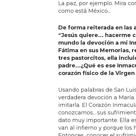
La paz, por ejemplo. Mira c
como está México...
De forma reiterada en las a
“Jesús quiere... hacerme c
mundo la devoción a mi In
Fátima en sus Memorias, re
tres pastorcitos, ella inclu
padre...
¿Qué es ese Inmacu
corazón físico de la Virgen
Usando palabras de San Luis
verdadera devoción a María. 
imitarla. El Corazón Inmacul
conozcamos... sus sufrimiento
dato muy importante. Ella e
van al infierno y porque los
Entonces, conocer el sufrimi