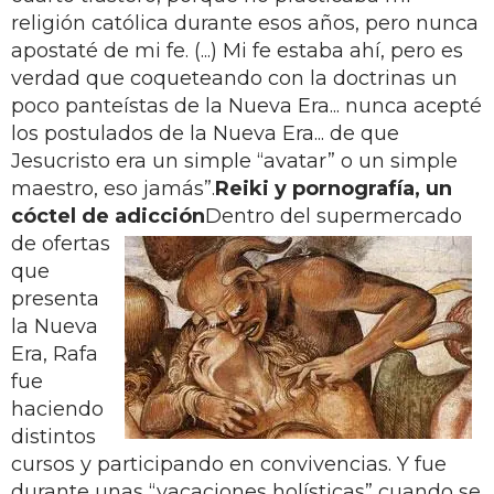
religión católica durante esos años, pero nunca
apostaté de mi fe. (...) Mi fe estaba ahí, pero es
verdad que coqueteando con la doctrinas un
poco panteístas de la Nueva Era... nunca acepté
los postulados de la Nueva Era... de que
Jesucristo era un simple “avatar” o un simple
maestro, eso jamás”.
Reiki y pornografía, un
cóctel de adicción
Dentro del supermercado
de ofertas
que
presenta
la Nueva
Era, Rafa
fue
haciendo
distintos
cursos y participando en convivencias. Y fue
durante unas “vacaciones holísticas” cuando se