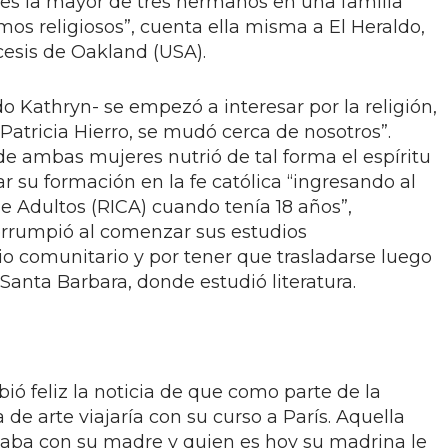
s la mayor de tres hermanos en una familia
s religiosos”, cuenta ella misma a El Heraldo,
cesis de Oakland (USA).
 Kathryn- se empezó a interesar por la religión,
Patricia Hierro, se mudó cerca de nosotros”.
de ambas mujeres nutrió de tal forma el espíritu
ar su formación en la fe católica “ingresando al
de Adultos (RICA) cuando tenía 18 años”,
errumpió al comenzar sus estudios
gio comunitario y por tener que trasladarse luego
 Santa Barbara, donde estudió literatura.
ió feliz la noticia de que como parte de la
de arte viajaría con su curso a París. Aquella
rsaba con su madre y quien es hoy su madrina le