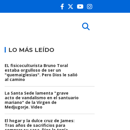
LO MÁS LEÍDO
EL fisicoculturista Bruno Toral
estaba orgulloso de ser un
"quemaiglesias". Pero Dios le salió
al camino
La Santa Sede lamenta "grave
acto de vandalismo en el santuario
mariano" de la Virgen de
Medjugorje. Video
El hogar y la dulce cruz de James:
Tras años de sacrificios para
comprar su casa, Dios le tenía