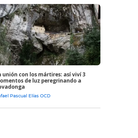
 unión con los mártires: así viví 3
omentos de luz peregrinando a
ovadonga
fael Pascual Elías OCD