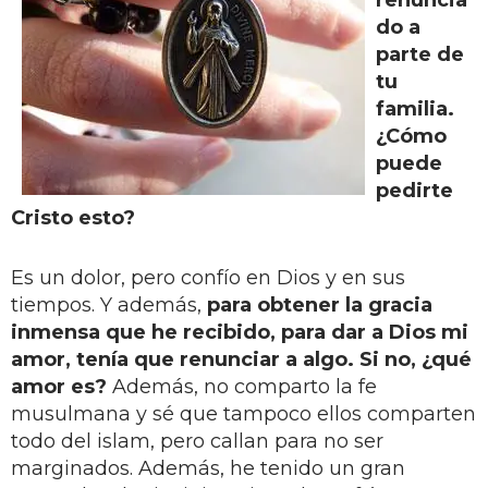
do a
parte de
tu
familia.
¿Cómo
puede
pedirte
Cristo esto?
Es un dolor, pero confío en Dios y en sus
tiempos. Y además,
para obtener la gracia
inmensa que he recibido,
para dar a Dios mi
amor, tenía que renunciar a algo. Si no, ¿qué
amor es?
Además, no comparto la fe
musulmana y sé que tampoco ellos comparten
todo del islam, pero callan para no ser
marginados. Además, he tenido un gran