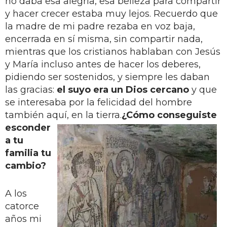
no daba esa alegría, esa belleza para compartir
y hacer crecer estaba muy lejos. Recuerdo que
la madre de mi padre rezaba en voz baja,
encerrada en sí misma, sin compartir nada,
mientras que los cristianos hablaban con Jesús
y María incluso antes de hacer los deberes,
pidiendo ser sostenidos, y siempre les daban
las gracias:
el suyo era un Dios cercano
y que
se interesaba por la felicidad del hombre
también aquí, en la tierra.
¿Cómo conseguiste
esconder
a tu
familia tu
cambio?
A los
catorce
años mi