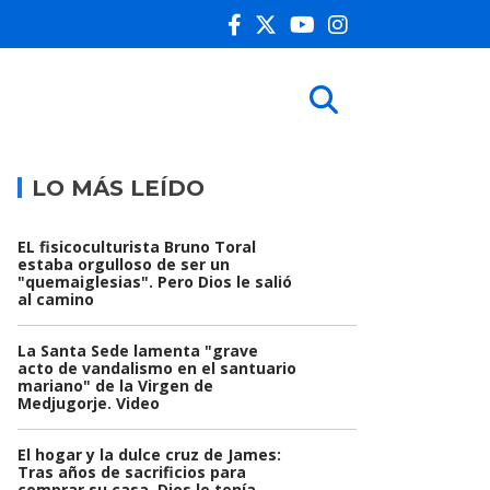
LO MÁS LEÍDO
EL fisicoculturista Bruno Toral
estaba orgulloso de ser un
"quemaiglesias". Pero Dios le salió
al camino
La Santa Sede lamenta "grave
acto de vandalismo en el santuario
mariano" de la Virgen de
Medjugorje. Video
El hogar y la dulce cruz de James:
Tras años de sacrificios para
comprar su casa, Dios le tenía