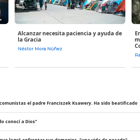
Alcanzar necesita paciencia y ayuda de
En
la Gracia
m
C
Néstor Mora Núñez
Ra
 comunistas el padre Franciszek Ksawery. Ha sido beatificado
o conocí a Dios"
a que logró enfrentar sus demonios, "una vida de pecado"