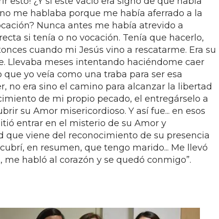
 esto! ¿Y si este vacío era signo de que había
s no me hablaba porque me había aferrado a la
ocación? Nunca antes me había atrevido a
cta si tenía o no vocación. Tenía que hacerlo,
ntonces cuando mi Jesús vino a rescatarme. Era su
e. Llevaba meses intentando haciéndome caer
 que yo veía como una traba para ser esa
, no era sino el camino para alcanzar la libertad
cimiento de mi propio pecado, el entregárselo a
ubrir su Amor misericordioso. Y así fue... en esos
tió entrar en el misterio de su Amor y
d que viene del reconocimiento de su presencia
ubrí, en resumen, que tengo marido... Me llevó
a, me habló al corazón y se quedó conmigo”.