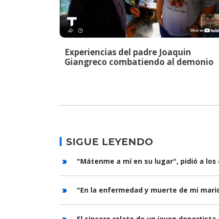
Experiencias del padre Joaquin
Giangreco combatiendo al demonio
SIGUE LEYENDO
"Mátenme a mí en su lugar", pidió a los
"En la enfermedad y muerte de mi marid
El sincero relato de un joven deportist