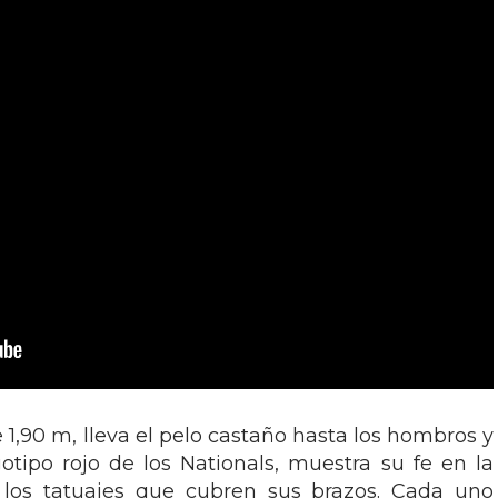
e 1,90 m, lleva el pelo castaño hasta los hombros y
tipo rojo de los Nationals, muestra su fe en la
los tatuajes que cubren sus brazos. Cada uno