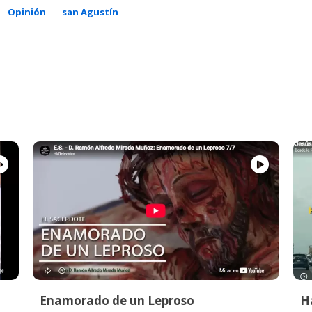
Opinión
san Agustín
Enamorado de un Leproso
Ha