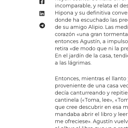
incomparable, y relata el de
Hipona y su definitiva conver
donde ha escuchado las pred
de su amigo Alipio. Las med
corazón «una gran tormenta,
entonces Agustín, a impulsos
retira «de modo que ni la pr
En el jardín de la casa, ten
a las lágrimas.
Entonces, mientras el llanto
proveniente de una casa ve
decía canturreando y repitien
cantinela («Toma, lee», «Tom
que cree descubrir en esa m
mandaba abrir el libro y lee
me ofreciese». Agustín vuelv