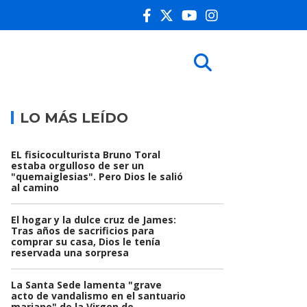
LO MÁS LEÍDO
EL fisicoculturista Bruno Toral
estaba orgulloso de ser un
"quemaiglesias". Pero Dios le salió
al camino
El hogar y la dulce cruz de James:
Tras años de sacrificios para
comprar su casa, Dios le tenía
reservada una sorpresa
La Santa Sede lamenta "grave
acto de vandalismo en el santuario
mariano" de la Virgen de