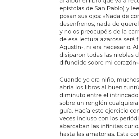
al albur el libro que va a rec
epístolas de San Pablo) y lee
posan sus ojos: «Nada de com
desenfrenos; nada de querell
y no os preocupéis de la car
de esa lectura azarosa será 
Agustín-, ni era necesario. Al
disiparon todas las nieblas 
difundido sobre mi corazón»
Cuando yo era niño, muchos
abría los libros al buen tu
diminuto entre el intrincado
sobre un renglón cualquiera,
guía. Hacía este ejercicio co
veces incluso con los periód
abarcaban las infinitas curi
hasta las amatorias. Esta co