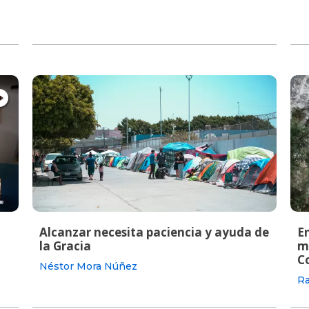
Alcanzar necesita paciencia y ayuda de
En
la Gracia
m
C
Néstor Mora Núñez
Ra