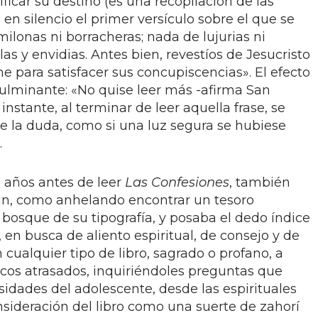
tificar su destino (es una recopilación de las
 en silencio el primer versículo sobre el que se
ilonas ni borracheras; nada de lujurias ni
as y envidias. Antes bien, revestíos de Jesucristo
ne para satisfacer sus concupiscencias». El efecto
fulminante: «No quise leer más -afirma San
 instante, al terminar de leer aquella frase, se
de la duda, como si una luz segura se hubiese
.
 años antes de leer
Las Confesiones
, también
ntún, como anhelando encontrar un tesoro
 bosque de su tipografía, y posaba el dedo índice
 en busca de aliento espiritual, de consejo y de
n cualquier tipo de libro, sagrado o profano, a
icos atrasados, inquiriéndoles preguntas que
osidades del adolescente, desde las espirituales
nsideración del libro como una suerte de zahorí