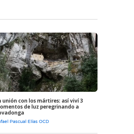
 unión con los mártires: así viví 3
omentos de luz peregrinando a
ovadonga
fael Pascual Elías OCD