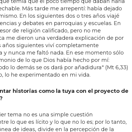
orque temía que el poco tiempo que daban haría
echable. Más tarde me arrepentí: había dejado
mismo. En los siguientes dos o tres años viajé
encias y debates en parroquias y escuelas. En
sor de religión calificado, pero no me
ca me dieron una verdadera explicación de por
es años siguientes viví completamente
a y nunca me faltó nada. En ese momento sólo
timonio de lo que Dios había hecho por mí:
odo lo demás se os dará por añadidura" (Mt 6,33)
o, lo he experimentado en mi vida.
ntar historias como la tuya con el proyecto de
?
ier tema no es una simple cuestión
re lo que es lícito y lo que no lo es; por lo tanto,
nea de ideas, divide en la percepción de la