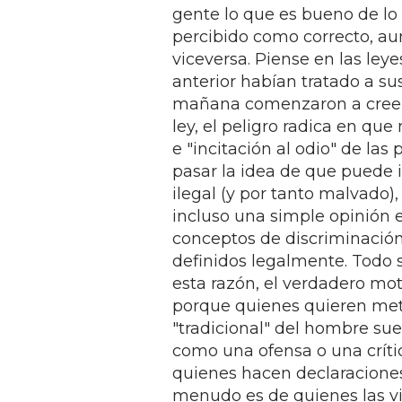
gente lo que es bueno de lo
percibido como correcto, a
viceversa. Piense en las leye
anterior habían tratado a su
mañana comenzaron a creer q
ley, el peligro radica en que
e "incitación al odio" de la
pasar la idea de que puede i
ilegal (y por tanto malvado),
incluso una simple opinión 
conceptos de discriminación 
definidos legalmente. Todo se
esta razón, el verdadero moti
porque quienes quieren mete
"tradicional" del hombre suel
como una ofensa o una críti
quienes hacen declaracione
menudo es de quienes las vi