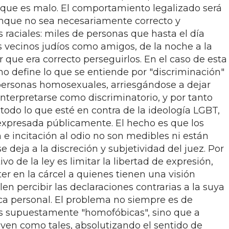
 que es malo. El comportamiento legalizado será
unque no sea necesariamente correcto y
s raciales: miles de personas que hasta el día
s vecinos judíos como amigos, de la noche a la
ue era correcto perseguirlos. En el caso de esta
 no define lo que se entiende por "discriminación"
s personas homosexuales, arriesgándose a dejar
nterpretarse como discriminatorio, y por tanto
 todo lo que esté en contra de la ideología LGBT,
expresada públicamente. El hecho es que los
e incitación al odio no son medibles ni están
 deja a la discreción y subjetividad del juez. Por
vo de la ley es limitar la libertad de expresión,
r en la cárcel a quienes tienen una visión
en percibir las declaraciones contrarias a la suya
ca personal. El problema no siempre es de
s supuestamente "homofóbicas", sino que a
ven como tales, absolutizando el sentido de