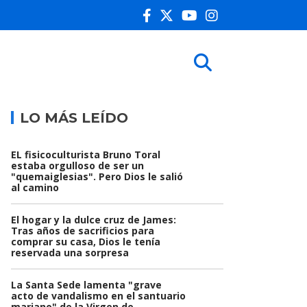
LO MÁS LEÍDO
EL fisicoculturista Bruno Toral
estaba orgulloso de ser un
"quemaiglesias". Pero Dios le salió
al camino
El hogar y la dulce cruz de James:
Tras años de sacrificios para
comprar su casa, Dios le tenía
reservada una sorpresa
La Santa Sede lamenta "grave
acto de vandalismo en el santuario
mariano" de la Virgen de