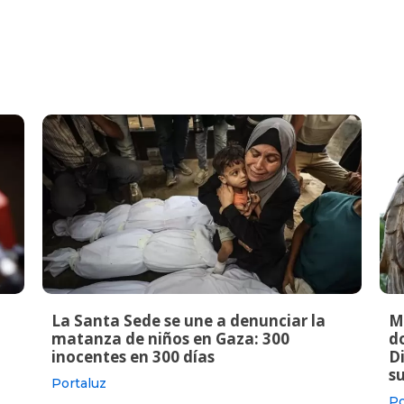
La Santa Sede se une a denunciar la
M
matanza de niños en Gaza: 300
do
inocentes en 300 días
Di
s
Portaluz
Po