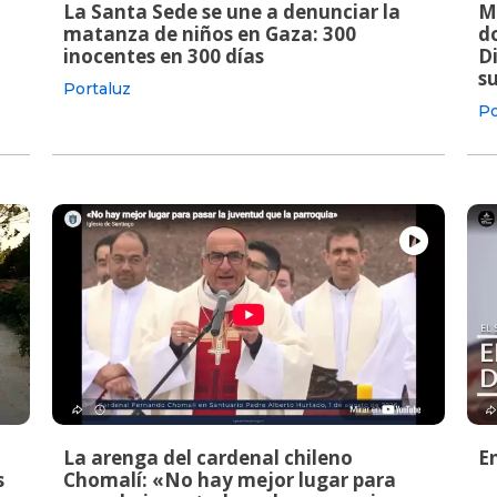
La Santa Sede se une a denunciar la
M
matanza de niños en Gaza: 300
do
inocentes en 300 días
Di
s
Portaluz
Po
La arenga del cardenal chileno
E
s
Chomalí: «No hay mejor lugar para