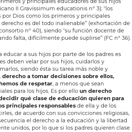
rimeros y principales educadores de sus hijos”
icano II Gravissimum educationis nº 3); “los
 por Dios como los primeros y principales
u derecho es del todo inalienable” (exhortación de
 consortio nº 40), siendo “su función docente de
ndo falta, difícilmente puede suplirse” (FC nº 36).
educar a sus hijos por parte de los padres es
es deben velar por sus hijos, cuidarlos y
amarlos, siendo ésta su tarea más noble y
, derecho a tomar decisiones sobre ellos,
 hemos de respetar
, a menos que sean
les para los hijos. Es por ello
un derecho
 decidir qué clase de educación quieren para
los principales responsables
de ella y de los
irles, de acuerdo con sus convicciones religiosas,
secuencia el derecho a la educación y la libertad
e unidos, por lo que si los padres quieren clase