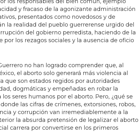
r los responsables del bien común, ejemplo
acidad y fracaso de la agonizante administración
slativos, presentados como novedosos y de
 la realidad del pueblo guerrerense urgido del
corrupción del gobierno perredista, haciendo de la
 por los rezagos sociales y la ausencia de oficio
Guerrero no han logrado comprender que, al
xico, el aborto solo generará más violencia al
ya que son estados regidos por autoridades
idad, dogmáticas y empeñadas en robar la
los seres humanos por el aborto. Pero, ¿qué se
onde las cifras de crímenes, extorsiones, robos,
encia y corrupción van irremediablemente a la
terior la absurda pretensión de legalizar el aborto
l carrera por convertirse en los primeros