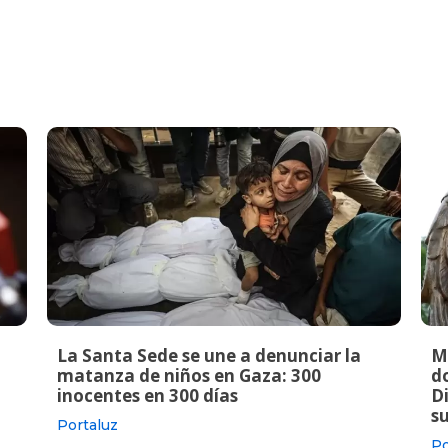
La Santa Sede se une a denunciar la
M
matanza de niños en Gaza: 300
do
inocentes en 300 días
Di
s
Portaluz
Po