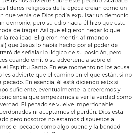
ue Jesús nos advierte sobre este pecado: Acababa
s líderes religiosos de la época creían como un
n que venía de Dios podía expulsar un demonio.
n demonio, pero su odio hacia él hizo que esto
da de tragar. Así que eligieron negar lo que
 la realidad. Eligieron mentir, afirmando
sí) que Jesús lo había hecho por el poder de
rató de señalar lo ilógico de su posición, pero
nces cuando emitió su advertencia sobre el
 el Espíritu Santo. En ese momento no los acusa
les advierte que el camino en el que están, si no
e pecado. En esencia, él está diciendo esto: si
po suficiente, eventualmente la creeremos y
 conciencia que empezamos a ver la verdad como
 verdad. El pecado se vuelve imperdonable
perdonados ni aceptamos el perdón. Dios está
ado pero nosotros no estamos dispuestos a
emos el pecado como algo bueno y la bondad