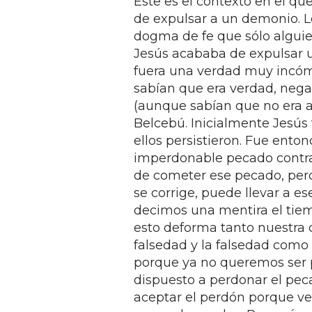
Este es el contexto en el q
de expulsar a un demonio. Lo
dogma de fe que sólo alguie
Jesús acababa de expulsar u
fuera una verdad muy incómo
sabían que era verdad, negar
(aunque sabían que no era a
Belcebú. Inicialmente Jesús t
ellos persistieron. Fue ento
imperdonable pecado contra
de cometer ese pecado, pero 
se corrige, puede llevar a es
decimos una mentira el tiem
esto deforma tanto nuestra
falsedad y la falsedad como
porque ya no queremos ser 
dispuesto a perdonar el pec
aceptar el perdón porque v