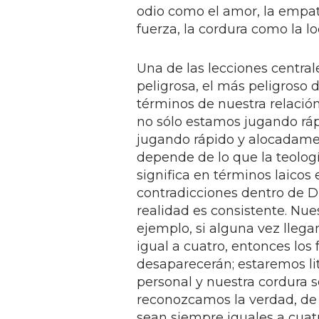
odio como el amor, la empat
fuerza, la cordura como la lo
Una de las lecciones centrale
peligrosa, el más peligroso 
términos de nuestra relació
no sólo estamos jugando rá
jugando rápido y alocadamen
depende de lo que la teologí
significa en términos laicos
contradicciones dentro de D
realidad es consistente. Nu
ejemplo, si alguna vez lleg
igual a cuatro, entonces lo
desaparecerán; estaremos l
personal y nuestra cordura 
reconozcamos la verdad, de
sean siempre iguales a cuatr