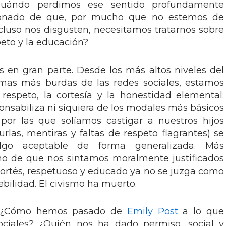
uándo perdimos ese sentido profundamente
ionado de que, por mucho que no estemos de
luso nos disgusten, necesitamos tratarnos sobre
speto y la educación?
 en gran parte. Desde los más altos niveles del
rmas más burdas de las redes sociales, estamos
respeto, la cortesía y la honestidad elemental.
onsabiliza ni siquiera de los modales más básicos
por las que solíamos castigar a nuestros hijos
burlas, mentiras y faltas de respeto flagrantes) se
lgo aceptable de forma generalizada. Más
ho de que nos sintamos moralmente justificados
 cortés, respetuoso y educado ya no se juzga como
bilidad. El civismo ha muerto.
? ¿Cómo hemos pasado de
Emily Post
a lo que
ociales? ¿Quién nos ha dado permiso, social y