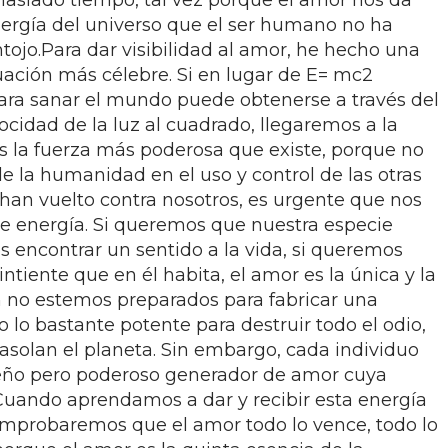
siado tiempo, tal vez porque el amor nos da
nergía del universo que el ser humano no ha
ojo.Para dar visibilidad al amor, he hecho una
uación más célebre. Si en lugar de E= mc2
ara sanar el mundo puede obtenerse a través del
ocidad de la luz al cuadrado, llegaremos a la
s la fuerza más poderosa que existe, porque no
 de la humanidad en el uso y control de las otras
 han vuelto contra nosotros, es urgente que nos
e energía. Si queremos que nuestra especie
s encontrar un sentido a la vida, si queremos
ntiente que en él habita, el amor es la única y la
 no estemos preparados para fabricar una
lo bastante potente para destruir todo el odio,
 asolan el planeta. Sin embargo, cada individuo
ueño pero poderoso generador de amor cuya
.Cuando aprendamos a dar y recibir esta energía
comprobaremos que el amor todo lo vence, todo lo