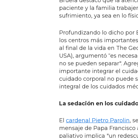
Bruera destacó que la atenci
paciente y la familia trabaje
sufrimiento, ya sea en lo físi
Profundizando lo dicho por 
los centros más importante
al final de la vida en The G
USA), argumentó “es necesari
no se pueden separar". Agreg
importante integrar el cuidad
cuidado corporal no puede s
integral de los cuidados méd
La sedación en los cuidado
El
cardenal Pietro Parolin
, s
mensaje de Papa Francisco a
paliativo implica "un redes