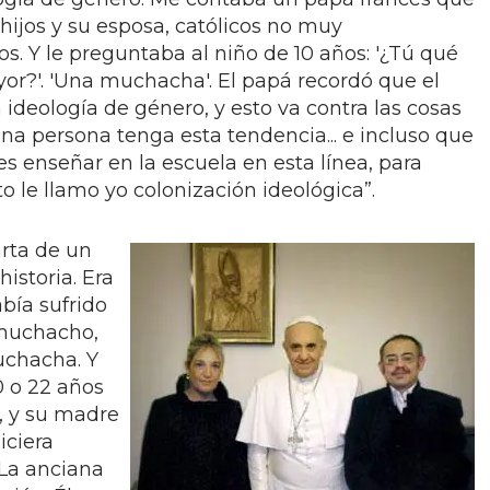
hijos y su esposa, católicos no muy
. Y le preguntaba al niño de 10 años: '¿Tú qué
or?'. 'Una muchacha'. El papá recordó que el
 ideología de género, y esto va contra las cosas
na persona tenga esta tendencia... e incluso que
es enseñar en la escuela en esta línea, para
o le llamo yo colonización ideológica”.
arta de un
istoria. Era
bía sufrido
 muchacho,
uchacha. Y
0 o 22 años
e, y su madre
iciera
 La anciana