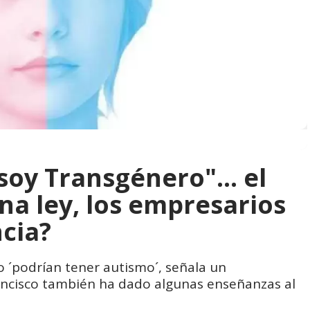
soy Transgénero"... el
 una ley, los empresarios
ncia?
o ´podrían tener autismo´, señala un
rancisco también ha dado algunas enseñanzas al