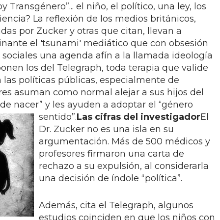
 Transgénero”... el niño, el político, una ley, los
iencia? La reflexión de los medios británicos,
das por Zucker y otras que citan, llevan a
inante el 'tsunami' mediático que con obsesión
sociales una agenda afín a la llamada ideología
onen los del Telegraph, toda terapia que valide
n las políticas públicas, especialmente de
res asuman como normal alejar a sus hijos del
e nacer” y les ayuden a adoptar el “género
sentido”.
Las cifras del investigador
El
Dr. Zucker no es una isla en su
argumentación. Más de 500 médicos y
profesores firmaron una carta de
rechazo a su expulsión, al considerarla
una decisión de índole “política”.
Además, cita el Telegraph, algunos
estudios coinciden en que los niños con