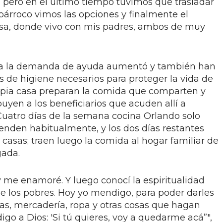
 pero en el último tiempo tuvimos que trasladar
párroco vimos las opciones y finalmente el
asa, donde vivo con mis padres, ambos de muy
a la demanda de ayuda aumentó y también han
 de higiene necesarios para proteger la vida de
ropia casa preparan la comida que comparten y
buyen a los beneficiarios que acuden allí a
 Cuatro días de la semana cocina Orlando solo
ienden habitualmente, y los dos días restantes
 casas; traen luego la comida al hogar familiar de
gada.
 y me enamoré. Y luego conocí la espiritualidad
 los pobres. Hoy yo mendigo, para poder darles
gas, mercadería, ropa y otras cosas que hagan
digo a Dios: 'Si tú quieres, voy a quedarme acá”",