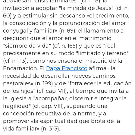
atraviesan "crisis familiares" (cf. n. 8); la
invitación a adoptar "la mirada de Jesús" (cf. n.
60) y a estimular sin descanso «el crecimiento,
la consolidación y la profundización del amor
conyugal y familiar» (n. 89); el llamamiento a
descubrir que el amor en el matrimonio
"siempre da vida" (cf. n. 165) y que es "real"
precisamente en su modo "limitado y terreno"
(cf. n. 113), como nos enseña el misterio de la
Encarnación. El
Papa Francisco
afirma «la
necesidad de desarrollar nuevos caminos
pastorales» (n. 199) y de "fortalecer la educación
de los hijos" (cf. cap. VII), al tiempo que invita a
la Iglesia a "acompañar, discernir e integrar la
fragilidad" (cf. cap. VIII), superando una
concepción reductiva de la norma, y a
promover «la espiritualidad que brota de la
vida familiar» (n. 313).