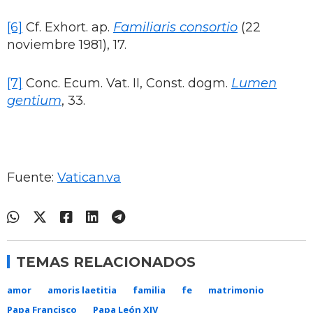
[6]
Cf. Exhort. ap.
Familiaris consortio
(22
noviembre 1981), 17.
[7]
Conc. Ecum. Vat. II, Const. dogm.
Lumen
gentium
, 33.
Fuente:
Vatican.va
TEMAS RELACIONADOS
amor
amoris laetitia
familia
fe
matrimonio
Papa Francisco
Papa León XIV