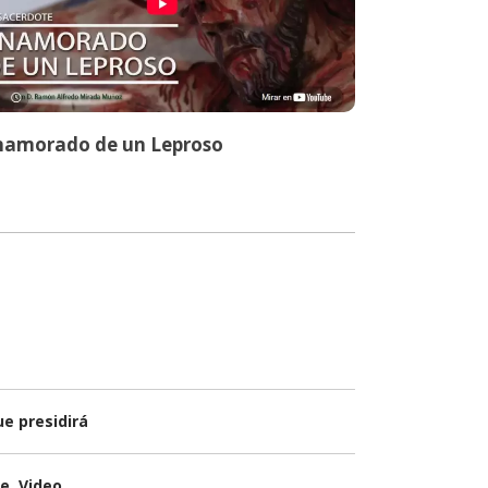
namorado de un Leproso
e presidirá
e. Video