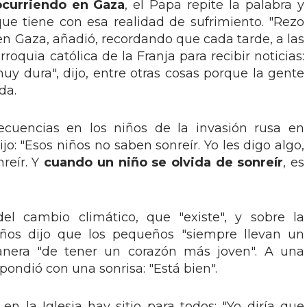
ocurriendo en Gaza
, el Papa repite la palabra y
que tiene con esa realidad de sufrimiento. "Rezo
en Gaza, añadió, recordando que cada tarde, a las
rroquia católica de la Franja para recibir noticias:
uy dura", dijo, entre otras cosas porque la gente
da.
ecuencias en los niños de la invasión rusa en
jo: "Esos niños no saben sonreír. Yo les digo algo,
reír. Y
cuando un niño se olvida de sonreír
, es
el cambio climático, que "existe", y sobre la
ños dijo que los pequeños "siempre llevan un
anera "de tener un corazón más joven". A una
pondió con una sonrisa: "Está bien".
en la Iglesia hay sitio para todos: "Yo diría que