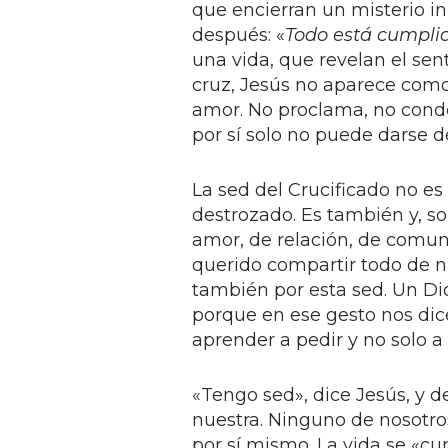
que encierran un misterio i
después: «
Todo está cumpli
una vida, que revelan el sent
cruz, Jesús no aparece com
amor. No proclama, no conde
por sí solo no puede darse 
La sed del Crucificado no es
destrozado. Es también y, so
amor, de relación, de comuni
querido compartir todo de n
también por esta sed. Un D
porque en ese gesto nos dic
aprender a pedir y no solo a 
«Tengo sed», dice Jesús, y 
nuestra. Ninguno de nosotro
por sí mismo. La vida se «c