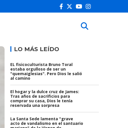
LO MÁS LEÍDO
EL fisicoculturista Bruno Toral
estaba orgulloso de ser un
"quemaiglesias". Pero Dios le salió
al camino
El hogar y la dulce cruz de James:
Tras años de sacrificios para
comprar su casa, Dios le tenía
reservada una sorpresa
La Santa Sede lamenta "grave
acto de vandalismo en el santuario
mariano" de la Virgen de