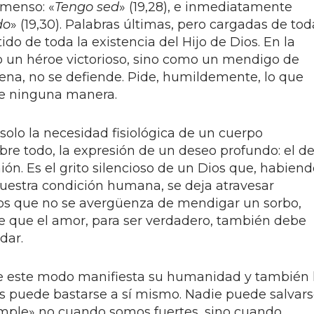
nmenso: «
Tengo sed
» (19,28), e inmediatamente
do
» (19,30). Palabras últimas, pero cargadas de tod
ido de toda la existencia del Hijo de Dios. En la
o un héroe victorioso, sino como un mendigo de
na, no se defiende. Pide, humildemente, lo que
de ninguna manera.
 solo la necesidad fisiológica de un cuerpo
bre todo, la expresión de un deseo profundo: el d
ón. Es el grito silencioso de un Dios que, habiend
uestra condición humana, se deja atravesar
ios que no se avergüenza de mendigar un sorbo,
e que el amor, para ser verdadero, también debe
dar.
de este modo manifiesta su humanidad y también 
s puede bastarse a sí mismo. Nadie puede salvar
umple» no cuando somos fuertes, sino cuando