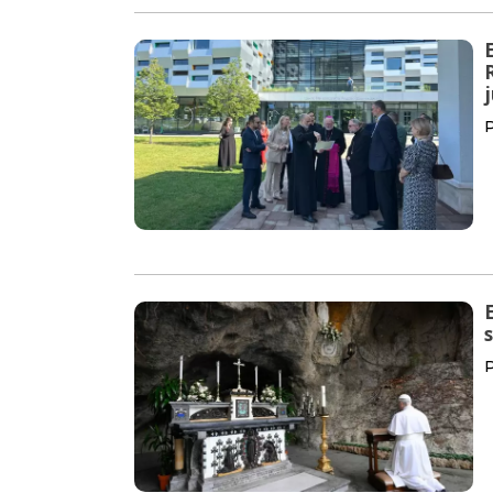
P
E
P