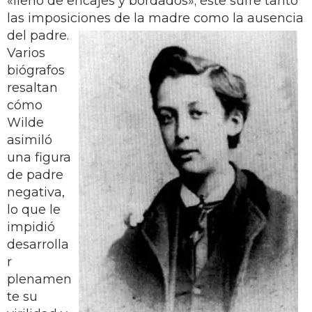
«lleno de encajes y bordados»; éste sufre tanto
las imposiciones de la madre como la ausencia
del padre.
Varios
biógrafos
resaltan
cómo
Wilde
asimiló
una figura
de padre
negativa,
lo que le
impidió
desarrolla
r
plenamen
te su