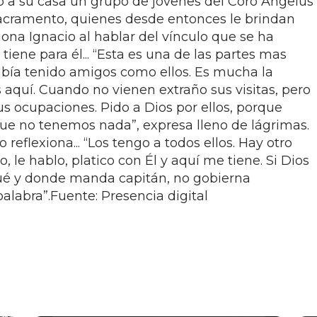
ó a su casa un grupo de jóvenes del Coro Angelus
acramento, quienes desde entonces le brindan
na Ignacio al hablar del vínculo que se ha
 tiene para él... “Esta es una de las partes mas
bía tenido amigos como ellos. Es mucha la
s aquí. Cuando no vienen extraño sus visitas, pero
s ocupaciones. Pido a Dios por ellos, porque
ue no tenemos nada”, expresa lleno de lágrimas.
io reflexiona... “Los tengo a todos ellos. Hay otro
, le hablo, platico con Él y aquí me tiene. Si Dios
qué y donde manda capitán, no gobierna
palabra”.Fuente: Presencia digital