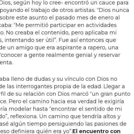
 Dios, según hoy lo cree- encontró un cauce para
oyando el trabajo de otros artistas. “Dios nunca
sobre este asunto el pasado mes de enero al
caba: “Me permitió participar en actividades
to. No creaba el contenido, pero aplicaba mi
, intentando ser útil”. Fue así entonces que
 de un amigo que era aspirante a rapero, una
“conocer a gente realmente genial y reservar
enta.
aba lleno de dudas y su vínculo con Dios no
de las interrogantes propia de la edad. Llegar a
fil de su relación con Dios marcó “un gran punto
ice. Pero el camino hacia esa verdad le exigiría
ía modelar hasta “encontrar el sentido de mi
o”, reflexiona. Un camino que tendría altos y
.pasé algún tiempo persiguiendo las pasiones de
so definiera quién era yo”.
El encuentro con