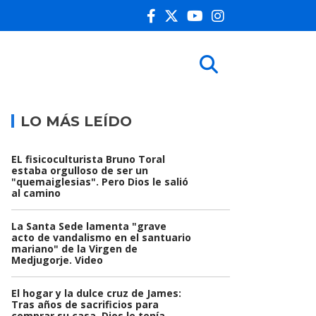
LO MÁS LEÍDO
EL fisicoculturista Bruno Toral
estaba orgulloso de ser un
"quemaiglesias". Pero Dios le salió
al camino
La Santa Sede lamenta "grave
acto de vandalismo en el santuario
mariano" de la Virgen de
Medjugorje. Video
El hogar y la dulce cruz de James:
Tras años de sacrificios para
comprar su casa, Dios le tenía