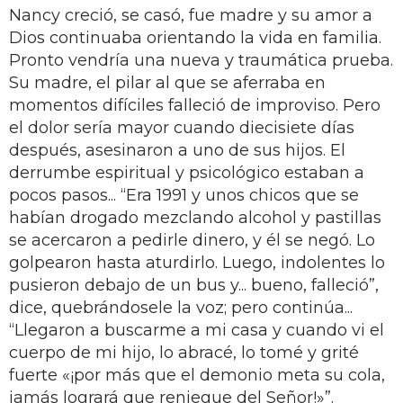
Nancy creció, se casó, fue madre y su amor a
Dios continuaba orientando la vida en familia.
Pronto vendría una nueva y traumática prueba.
Su madre, el pilar al que se aferraba en
momentos difíciles falleció de improviso. Pero
el dolor sería mayor cuando diecisiete días
después, asesinaron a uno de sus hijos. El
derrumbe espiritual y psicológico estaban a
pocos pasos... “Era 1991 y unos chicos que se
habían drogado mezclando alcohol y pastillas
se acercaron a pedirle dinero, y él se negó. Lo
golpearon hasta aturdirlo. Luego, indolentes lo
pusieron debajo de un bus y... bueno, falleció”,
dice, quebrándosele la voz; pero continúa...
“Llegaron a buscarme a mi casa y cuando vi el
cuerpo de mi hijo, lo abracé, lo tomé y grité
fuerte «¡por más que el demonio meta su cola,
jamás logrará que reniegue del Señor!»”.