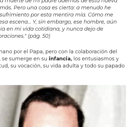
r la muerte de mi padre además de esta nueva
o más. Pero una cosa es cierta: a menudo he
y sufrimiento por esta mentira mía. Cómo me
esa escena...
Y, sin embargo, ese hombre, aún
ia en mi vida cotidiana, y nunca dejo de
raciones." (pág. 50)
 mano por el Papa, pero con la colaboración del
o, se sumerge en su
infancia,
los entusiasmos y
ud, su vocación, su vida adulta y todo su papado