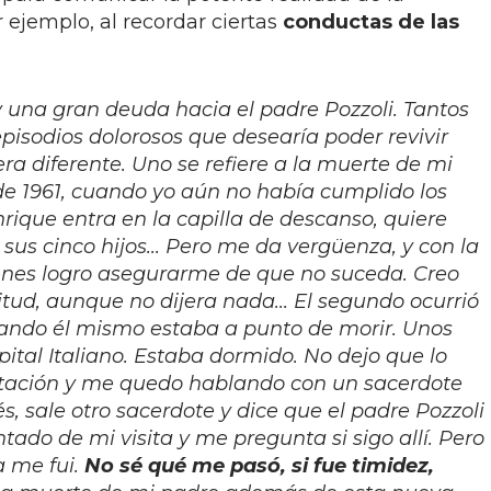
r ejemplo, al recordar ciertas
conductas de las
y una gran deuda hacia el padre Pozzoli. Tantos
pisodios dolorosos que desearía poder revivir
 diferente. Uno se refiere a la muerte de mi
de 1961, cuando yo aún no había cumplido los
nrique entra en la capilla de descanso, quiere
sus cinco hijos... Pero me da vergüenza, y con la
venes logro asegurarme de que no suceda. Creo
tud, aunque no dijera nada... El segundo ocurrió
uando él mismo estaba a punto de morir. Unos
spital Italiano. Estaba dormido. No dejo que lo
bitación y me quedo hablando con un sacerdote
s, sale otro sacerdote y dice que el padre Pozzoli
tado de mi visita y me pregunta si sigo allí. Pero
a me fui.
No sé qué me pasó, si fue timidez,