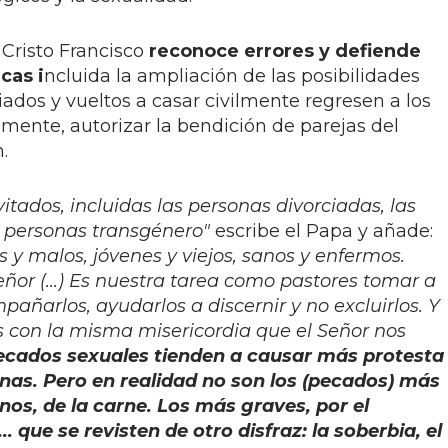
 Cristo Francisco
reconoce errores y defiende
cas i
ncluida la ampliación de las posibilidades
iados y vueltos a casar civilmente regresen a los
mente, autorizar la bendición de parejas del
.
vitados, incluidas las personas divorciadas, las
 personas transgénero"
escribe el Papa y añade:
s y malos, jóvenes y viejos, sanos y enfermos.
eñor (...) Es nuestra tarea como pastores tomar a
añarlos, ayudarlos a discernir y no excluirlos. Y
s con la misma misericordia que el Señor nos
ecados sexuales tienden a causar más protesta
nas. Pero en realidad no son los (pecados) más
s, de la carne. Los más graves, por el
.. que se revisten de otro disfraz: la soberbia, el