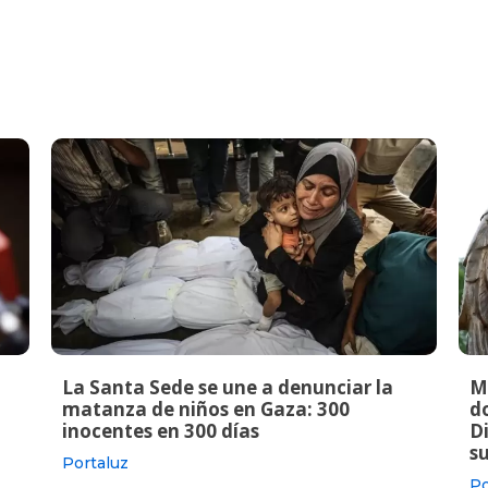
La Santa Sede se une a denunciar la
M
matanza de niños en Gaza: 300
do
inocentes en 300 días
Di
s
Portaluz
Po