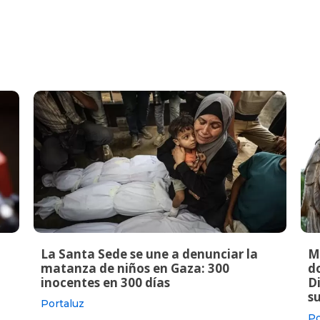
La Santa Sede se une a denunciar la
M
matanza de niños en Gaza: 300
do
inocentes en 300 días
Di
s
Portaluz
Po