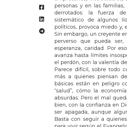
personas y en las familia
derrotados: la fuerza d
sistemático de algunos lí
políticos, provoca miedo y,
Sin embargo, un creyente e
perverso que pueda ser, 
esperanza, caridad. Por es
avanza hasta límites insos
el perdón, con la valentía d
Parece difícil, sobre tod
más a quienes piensan de 
básicas están en peligro c
“salud”, cómo la economía
absurdas. Pero el mal que
bien, con la confianza en D
ser apagada, aunque algun
Basta con seguir a quienes
para vivir según el Evangelio