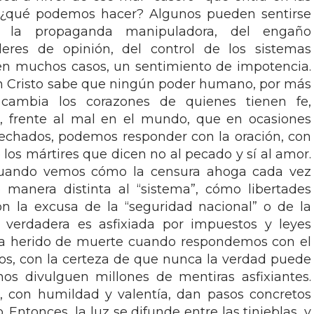
s, ¿qué podemos hacer? Algunos pueden sentirse
e la propaganda manipuladora, del engaño
deres de opinión, del control de los sistemas
 en muchos casos, un sentimiento de impotencia.
n Cristo sabe que ningún poder humano, por más
cambia los corazones de quienes tienen fe,
o, frente al mal en el mundo, que en ocasiones
pechados, podemos responder con la oración, con
e los mártires que dicen no al pecado y sí al amor.
o cuando vemos cómo la censura ahoga cada vez
manera distinta al “sistema”, cómo libertades
on la excusa de la “seguridad nacional” o de la
 verdadera es asfixiada por impuestos y leyes
da herido de muerte cuando respondemos con el
ios, con la certeza de que nunca la verdad puede
os divulguen millones de mentiras asfixiantes.
, con humildad y valentía, dan pasos concretos
. Entonces, la luz se difunde entre las tinieblas, y