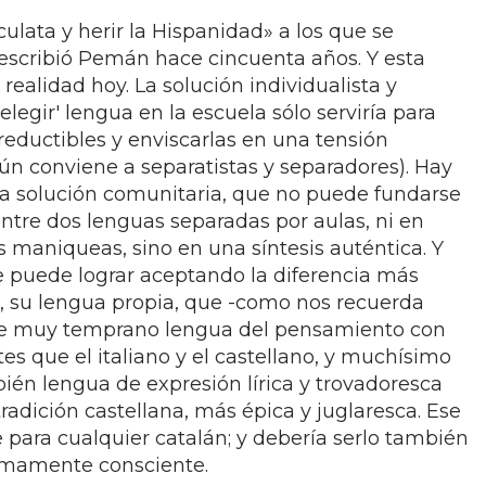
 culata y herir la Hispanidad» a los que se
 escribió Pemán hace cincuenta años. Y esta
realidad hoy. La solución individualista y
legir' lengua en la escuela sólo serviría para
reductibles y enviscarlas en una tensión
gún conviene a separatistas y separadores). Hay
ca solución comunitaria, que no puede fundarse
entre dos lenguas separadas por aulas, ni en
es maniqueas, sino en una síntesis auténtica. Y
se puede lograr aceptando la diferencia más
n, su lengua propia, que -como nos recuerda
e muy temprano lengua del pensamiento con
s que el italiano y el castellano, y muchísimo
bién lengua de expresión lírica y trovadoresca
radición castellana, más épica y juglaresca. Ese
 para cualquier catalán; y debería serlo también
imamente consciente.