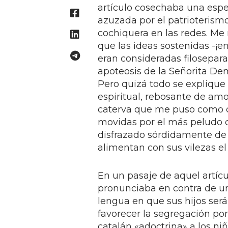
artículo cosechaba una espe
azuzada por el patrioteris
cochiquera en las redes. Me
que las ideas sostenidas -¡
eran consideradas filosepar
apoteosis de la Señorita De
Pero quizá todo se expliqu
espiritual, rebosante de amo
caterva que me puso como 
movidas por el más peludo d
disfrazado sórdidamente de 
alimentan con sus vilezas el
En un pasaje de aquel artícu
pronunciaba en contra de un
lengua en que sus hijos ser
favorecer la segregación por
catalán «adoctrina» a los ni