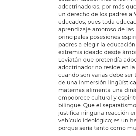
adoctrinadoras, por más que 
un derecho de los padres a '
educados; pues toda educaci
aprendizaje amoroso de las 
principales posesiones espir
padres a elegir la educación 
extremis ideado desde ámbit
Leviatán que pretendía adoct
adoctrinador no reside en l
cuando son varias debe ser t
de una inmersión lingüístic
maternas alimenta una dinám
empobrece cultural y espiri
bilingüe. Que el separatism
justifica ninguna reacción e
vehículo ideológico; es un 
porque sería tanto como muti