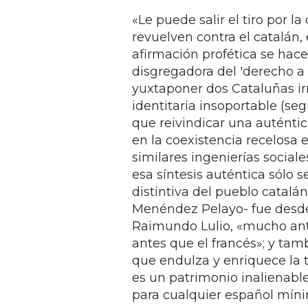
«Le puede salir el tiro por la
revuelven contra el catalán,
afirmación profética se hace 
disgregadora del 'derecho a e
yuxtaponer dos Cataluñas ir
identitaria insoportable (se
que reivindicar una auténti
en la coexistencia recelosa 
similares ingenierías social
esa síntesis auténtica sólo 
distintiva del pueblo catalá
Menéndez Pelayo- fue desd
Raimundo Lulio, «mucho ante
antes que el francés»; y tam
que endulza y enriquece la t
es un patrimonio inalienable
para cualquier español mín