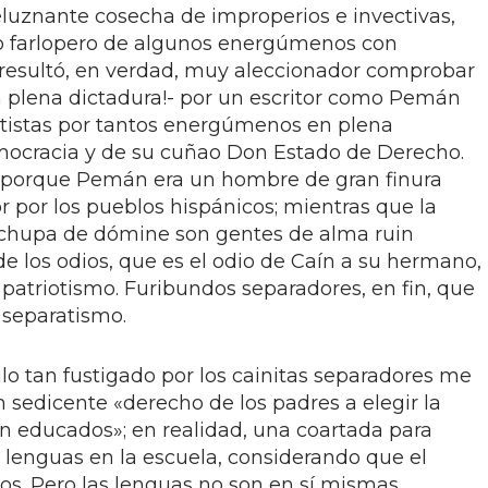
luznante cosecha de improperios e invectivas,
mo farlopero de algunos energúmenos con
 resultó, en verdad, muy aleccionador comprobar
en plena dictadura!- por un escritor como Pemán
atistas por tantos energúmenos en plena
mocracia y de su cuñao Don Estado de Derecho.
e porque Pemán era un hombre de gran finura
r por los pueblos hispánicos; mientras que la
chupa de dómine son gentes de alma ruin
e los odios, que es el odio de Caín a su hermano,
patriotismo. Furibundos separadores, en fin, que
 separatismo.
lo tan fustigado por los cainitas separadores me
 sedicente «derecho de los padres a elegir la
án educados»; en realidad, una coartada para
 lenguas en la escuela, considerando que el
ños. Pero las lenguas no son en sí mismas