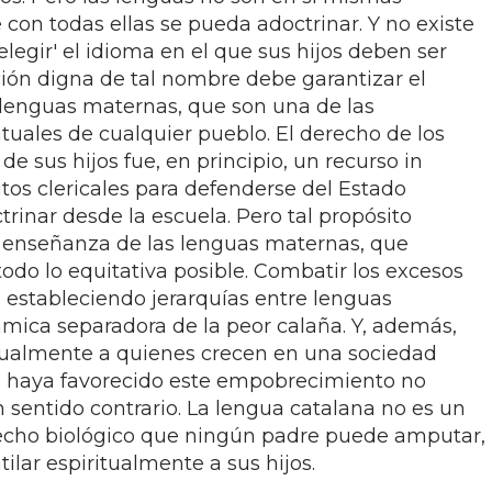
con todas ellas se pueda adoctrinar. Y no existe
elegir' el idioma en el que sus hijos deben ser
ón digna de tal nombre debe garantizar el
lenguas maternas, que son una de las
ituales de cualquier pueblo. El derecho de los
de sus hijos fue, en principio, un recurso in
os clericales para defenderse del Estado
rinar desde la escuela. Pero tal propósito
a enseñanza de las lenguas maternas, que
odo lo equitativa posible. Combatir los excesos
a estableciendo jerarquías entre lenguas
ica separadora de la peor calaña. Y, además,
tualmente a quienes crecen en una sociedad
o haya favorecido este empobrecimiento no
n sentido contrario. La lengua catalana no es un
hecho biológico que ningún padre puede amputar,
lar espiritualmente a sus hijos.