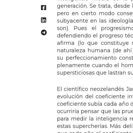
generación. Se trata, desde
pero en cierto modo conse
subyacente en las ideologías
son). Pues el progresism
defendiendo el progreso técn
afirma (lo que constituye 
naturaleza humana (de ahí
su perfeccionamiento consta
plenamente cuando el homb
supersticiosas que lastran s
El científico neozelandés J
evolución del coeficiente i
coeficiente subía cada año d
ocurriría pensar que las pru
para medir la inteligencia 
estas supercherías. Más del