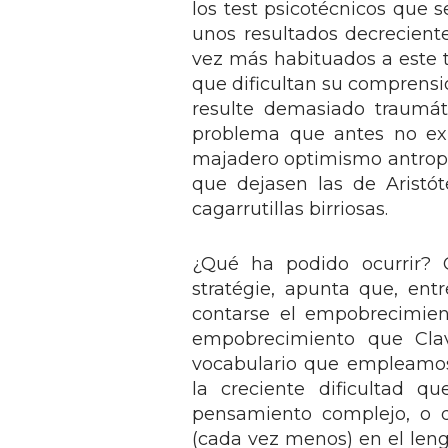
los test psicotécnicos que 
unos resultados decrecien
vez más habituados a este t
que dificultan su comprensió
resulte demasiado traumát
problema que antes no exi
majadero optimismo antropo
que dejasen las de Aristó
cagarrutillas birriosas.
¿Qué ha podido ocurrir? 
stratégie, apunta que, ent
contarse el empobrecimie
empobrecimiento que Clav
vocabulario que empleamos
la creciente dificultad 
pensamiento complejo, o d
(cada vez menos) en el lengu