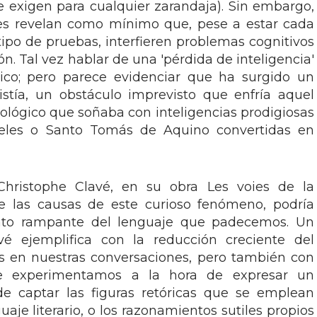
se exigen para cualquier zarandaja). Sin embargo,
tes revelan como mínimo que, pese a estar cada
ipo de pruebas, interfieren problemas cognitivos
n. Tal vez hablar de una 'pérdida de inteligencia'
ico; pero parece evidenciar que ha surgido un
stía, un obstáculo imprevisto que enfría aquel
lógico que soñaba con inteligencias prodigiosas
teles o Santo Tomás de Aquino convertidas en
Christophe Clavé, en su obra Les voies de la
re las causas de este curioso fenómeno, podría
nto rampante del lenguaje que padecemos. Un
é ejemplifica con la reducción creciente del
 en nuestras conversaciones, pero también con
que experimentamos a la hora de expresar un
e captar las figuras retóricas que se emplean
aje literario, o los razonamientos sutiles propios