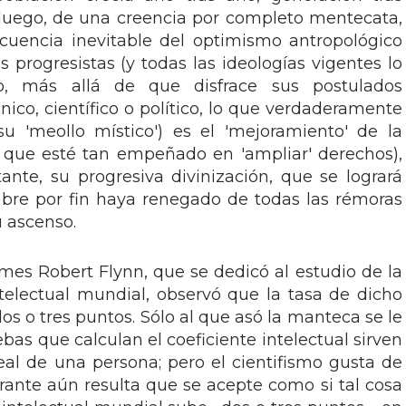
 luego, de una creencia por completo mentecata,
cuencia inevitable del optimismo antropológico
 progresistas (y todas las ideologías vigentes lo
o, más allá de que disfrace sus postulados
ico, científico o político, lo que verdaderamente
su 'meollo místico') es el 'mejoramiento' de la
 que esté tan empeñado en 'ampliar' derechos),
nte, su progresiva divinización, que se logrará
re por fin haya renegado de todas las rémoras
u ascenso.
ames Robert Flynn, que se dedicó al estudio de la
ntelectual mundial, observó que la tasa de dicho
os o tres puntos. Sólo al que asó la manteca se le
ebas que calculan el coeficiente intelectual sirven
real de una persona; pero el cientifismo gusta de
irante aún resulta que se acepte como si tal cosa