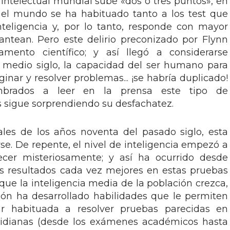
 intelectual mundial sube «dos o tres puntos», en
 el mundo se ha habituado tanto a los test que
teligencia y, por lo tanto, responde con mayor
antean. Pero este delirio preconizado por Flynn
amento científico; y así llegó a considerarse
 medio siglo, la capacidad del ser humano para
ginar y resolver problemas... ¡se habría duplicado!
brados a leer en la prensa este tipo de
os sigue sorprendiendo su desfachatez.
ales de los años noventa del pasado siglo, esta
se. De repente, el nivel de inteligencia empezó a
recer misteriosamente; y así ha ocurrido desde
s resultados cada vez mejores en estas pruebas
ue la inteligencia media de la población crezca,
ión ha desarrollado habilidades que le permiten
tar habituada a resolver pruebas parecidas en
otidianas (desde los exámenes académicos hasta