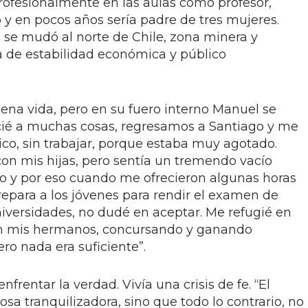
profesionalmente en las aulas como profesor,
y en pocos años sería padre de tres mujeres.
a se mudó al norte de Chile, zona minera y
ía de estabilidad económica y público
uena vida, pero en su fuero interno Manuel se
uncié a muchas cosas, regresamos a Santiago y me
ico, sin trabajar, porque estaba muy agotado.
con mis hijas, pero sentía un tremendo vacío
ilo y por eso cuando me ofrecieron algunas horas
repara a los jóvenes para rendir el examen de
niversidades, no dudé en aceptar. Me refugié en
con mis hermanos, concursando y ganando
ero nada era suficiente”.
frentar la verdad. Vivía una crisis de fe. “El
osa tranquilizadora, sino que todo lo contrario, no