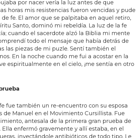
jaba por nacer vería la luz antes de que
on las horas mis resistencias fueron vencidas y pude
 de fe. El amor que se palpitaba en aquel retiro,
ritu Santo, dominó mi rebeldía. La luz de la fe
tía; cuando el sacerdote alzó la Biblia mi mente
comprendí todo el mensaje que había detrás de
as las piezas de mi puzle. Sentí también el
os. En la noche cuando me fui a acostar en la
e espiritualmente en el cielo, ¡me sentía en otro
 prueba
a fe fue también un re-encuentro con su esposa
s de Manuel en el Movimiento Cursillista. Fue
cimiento, antesala de la primera gran prueba de
. Ella enfermó gravemente y allí estaba, en el
eras, inyectándole antibióticos de todo tipo. Le