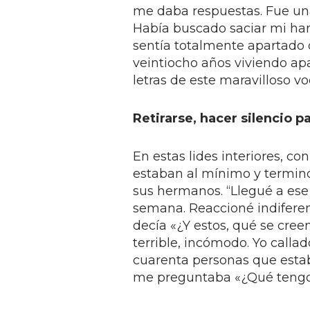
me daba respuestas. Fue una
Había buscado saciar mi ham
sentía totalmente apartado 
veintiocho años viviendo ap
letras de este maravilloso v
Retirarse, hacer silencio p
En estas lides interiores, c
estaban al mínimo y terminó
sus hermanos. “Llegué a ese 
semana. Reaccioné indiferen
decía «¿Y estos, qué se cree
terrible, incómodo. Yo calla
cuarenta personas que esta
me preguntaba «¿Qué tengo 