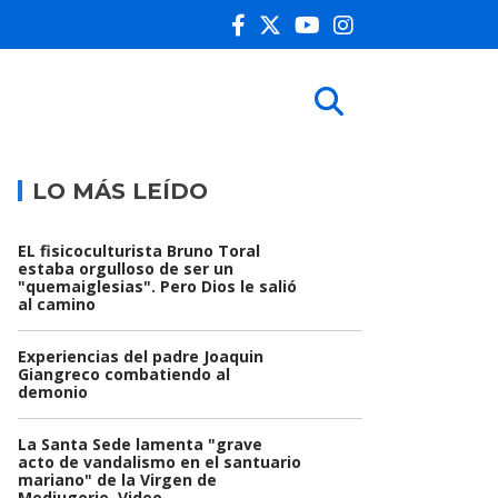
LO MÁS LEÍDO
EL fisicoculturista Bruno Toral
estaba orgulloso de ser un
"quemaiglesias". Pero Dios le salió
al camino
Experiencias del padre Joaquin
Giangreco combatiendo al
demonio
La Santa Sede lamenta "grave
acto de vandalismo en el santuario
mariano" de la Virgen de
Medjugorje. Video