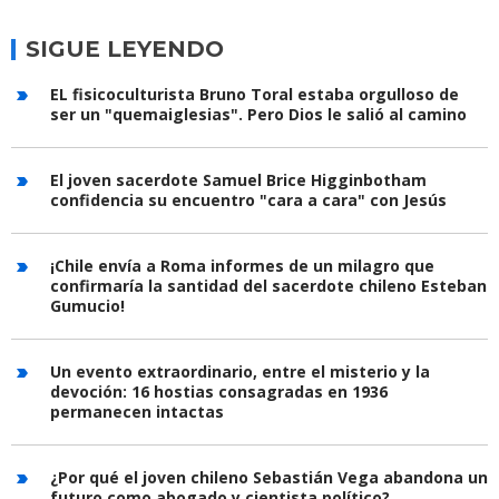
SIGUE LEYENDO
EL fisicoculturista Bruno Toral estaba orgulloso de
ser un "quemaiglesias". Pero Dios le salió al camino
El joven sacerdote Samuel Brice Higginbotham
confidencia su encuentro "cara a cara" con Jesús
¡Chile envía a Roma informes de un milagro que
confirmaría la santidad del sacerdote chileno Esteban
Gumucio!
Un evento extraordinario, entre el misterio y la
devoción: 16 hostias consagradas en 1936
permanecen intactas
¿Por qué el joven chileno Sebastián Vega abandona un
futuro como abogado y cientista político?