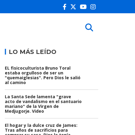
LO MÁS LEÍDO
EL fisicoculturista Bruno Toral
estaba orgulloso de ser un
"quemaiglesias". Pero Dios le salió
al camino
La Santa Sede lamenta "grave
acto de vandalismo en el santuario
mariano" de la Virgen de
Medjugorje. Video
El hogar y la dulce cruz de James:
Tras años de sacrificios para
comprar su casa, Dios le tenía