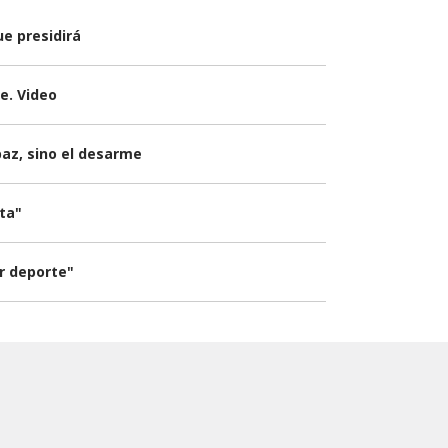
e presidirá
e. Video
paz, sino el desarme
sta"
er deporte"