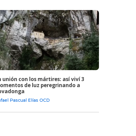
 unión con los mártires: así viví 3
omentos de luz peregrinando a
ovadonga
fael Pascual Elías OCD