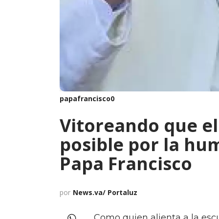
papafrancisco0
Vitoreando que el 
posible por la hum
Papa Francisco
por
News.va/ Portaluz
Como quien alienta a la esc