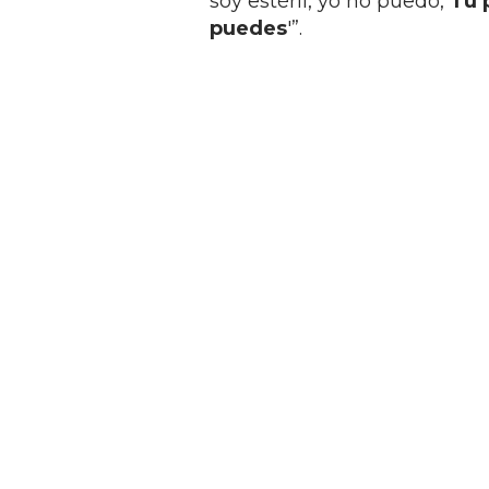
soy estéril, yo no puedo,
Tú 
puedes
'”.