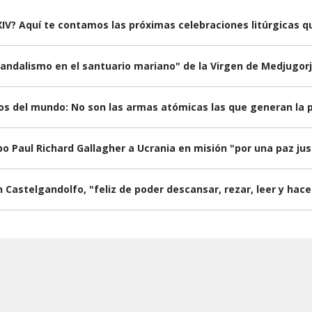
IV? Aquí te contamos las próximas celebraciones litúrgicas qu
andalismo en el santuario mariano" de la Virgen de Medjugorj
sos del mundo: No son las armas atómicas las que generan la 
po Paul Richard Gallagher a Ucrania en misión "por una paz ju
n Castelgandolfo, "feliz de poder descansar, rezar, leer y hac