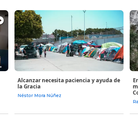
Alcanzar necesita paciencia y ayuda de
En
la Gracia
m
C
Néstor Mora Núñez
Ra