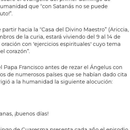
humanidad que “con Satanás no se puede
to!”.
partir hacia la “Casa del Divino Maestro” (Ariccia,
bros de la curia, estará viviendo del 9 al 14 de
oración con 'ejercicios espirituales' cuyo tema
el corazón”.
 Papa Francisco antes de rezar el Ángelus con
inos de numerosos países que se habían dado cita
rigió a la humanidad la siguiente alocución:
nas, ¡buenos días!
mingo de Cuaresma presenta cada año el episodio