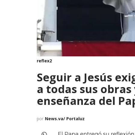
reflex2
Seguir a Jesús exi
a todas sus obras
enseñanza del Pa
por
News.va/ Portaluz
El Papa entregó su reflexió