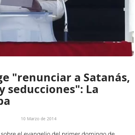
ge "renunciar a Satanás,
 y seducciones": La
pa
10 Marzo de 2014
n sobre el evangelio del primer domingo de