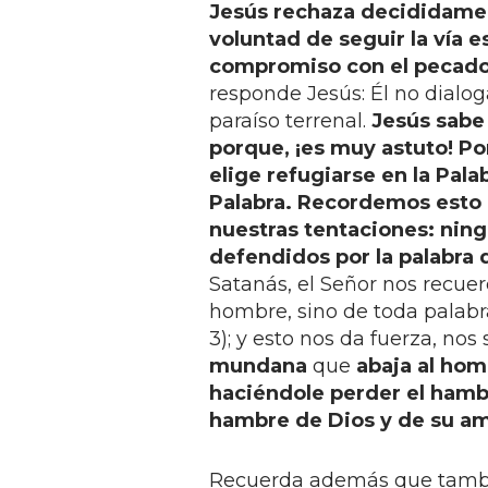
Jesús rechaza decididamen
voluntad de seguir la vía e
compromiso con el pecado 
responde Jesús: Él no dialo
paraíso terrenal.
Jesús sabe
porque, ¡es muy astuto! Po
elige refugiarse en la Pala
Palabra. Recordemos esto 
nuestras tentaciones: nin
defendidos por la palabra d
Satanás, el Señor nos recuer
hombre, sino de toda palabra 
3); y esto nos da fuerza, nos
mundana
que
abaja al hom
haciéndole perder el hambr
hambre de Dios y de su am
Recuerda además que también 