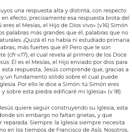
suyos una respuesta alta y distinta, con respecto
Y, en efecto, precisamente esa respuesta brota del
eres el Mesías, el Hijo de Dios vivo» (v.16) Simón
os palabras más grandes que él, palabras que no
turales. ¡Quizá él no había ni estudiado primaria
labras, más fuertes que él! Pero que le son
e (cfr v.17), el cual revela al primero de los Doce
ús: Él es el Mesías, el Hijo enviado por dios para
n esta respuesta, Jesús comprende que, gracias a
hay un fundamento sólido sobre el cual puede
lesia. Por ello le dice a Simón: tú Simón eres
 y sobre esta piedra edificaré mi Iglesia» (v 18).
esús quiere seguir construyendo su Iglesia, esta
donde sin embargo no faltan grietas, y que
 reparada. Siempre: la Iglesia siempre necesita
o en los tiempos de Francisco de Asís. Nosotros,