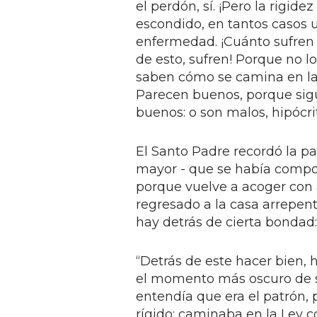
el perdón, sí. ¡Pero la rigid
escondido, en tantos casos 
enfermedad. ¡Cuánto sufren 
de esto, sufren! Porque no lo
saben cómo se camina en la L
Parecen buenos, porque sigu
buenos: o son malos, hipócrit
El Santo Padre recordó la par
mayor - que se había compo
porque vuelve a acoger con a
regresado a la casa arrepenti
hay detrás de cierta bondad: 
“Detrás de este hacer bien, 
el momento más oscuro de su 
entendía que era el patrón,
rígido: caminaba en la Ley co