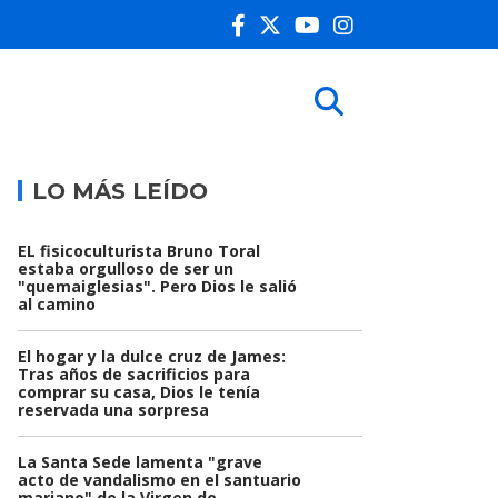
LO MÁS LEÍDO
EL fisicoculturista Bruno Toral
estaba orgulloso de ser un
"quemaiglesias". Pero Dios le salió
al camino
El hogar y la dulce cruz de James:
Tras años de sacrificios para
comprar su casa, Dios le tenía
reservada una sorpresa
La Santa Sede lamenta "grave
acto de vandalismo en el santuario
mariano" de la Virgen de