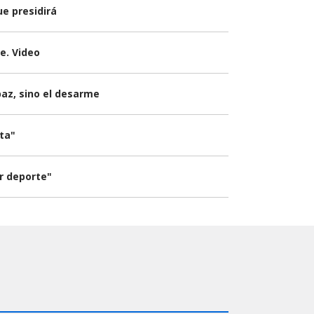
e presidirá
e. Video
paz, sino el desarme
sta"
er deporte"