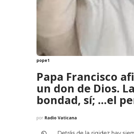
pope1
Papa Francisco afi
un don de Dios. L
bondad, sí; ...el p
por
Radio Vaticana
Detrás de la rigidez hay sie