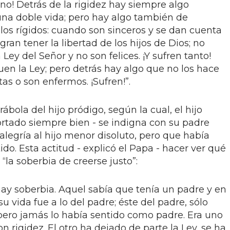
ez no! Detrás de la rigidez hay siempre algo
una doble vida; pero hay algo también de
los rígidos: cuando son sinceros y se dan cuenta
gran tener la libertad de los hijos de Dios; no
ey del Señor y no son felices. ¡Y sufren tanto!
en la Ley; pero detrás hay algo que no los hace
as o son enfermos. ¡Sufren!”.
ábola del hijo pródigo, según la cual, el hijo
rtado siempre bien - se indigna con su padre
legría al hijo menor disoluto, pero que había
do. Esta actitud - explicó el Papa - hacer ver qué
“la soberbia de creerse justo”:
hay soberbia. Aquel sabía que tenía un padre y en
vida fue a lo del padre; éste del padre, sólo
 pero jamás lo había sentido como padre. Era uno
n rigidez. El otro ha dejado de parte la Ley, se ha