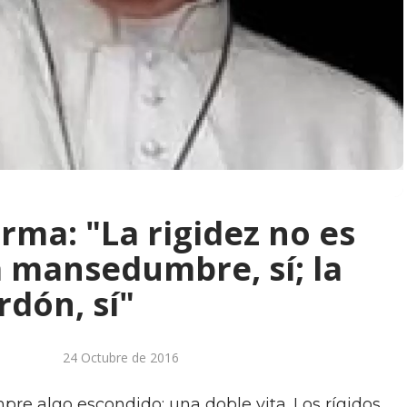
rma: "La rigidez no es
a mansedumbre, sí; la
erdón, sí"
24 Octubre de 2016
mpre algo escondido; una doble vita. Los rígidos