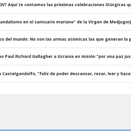
IV? Aquí te contamos las próximas celebraciones litúrgicas qu
andalismo en el santuario mariano" de la Virgen de Medjugorj
sos del mundo: No son las armas atómicas las que generan la 
po Paul Richard Gallagher a Ucrania en misión "por una paz ju
n Castelgandolfo, "feliz de poder descansar, rezar, leer y hac