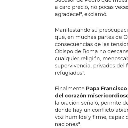
Sucesor de Pedro que muestra
a caro precio, no pocas veces 
agradece!", exclamó.
Manifestando su preocupació
que, en muchas partes de O
consecuencias de las tensione
Obispo de Roma no descans
cualquier religión, menoscab
supervivencia, privados del 
refugiados".
Finalmente
Papa Francisco 
del corazón misericordioso 
la oración señaló, permite d
donde hay un conflicto abiert
voz humilde y firme, capaz d
naciones".