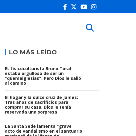
LO MÁS LEÍDO
EL fisicoculturista Bruno Toral
estaba orgulloso de ser un
"quemaiglesias". Pero Dios le salió
al camino
El hogar y la dulce cruz de James:
Tras años de sacrificios para
comprar su casa, Dios le tenía
reservada una sorpresa
La Santa Sede lamenta "grave
acto de vandalismo en el santuario
mariano" de la Virgen de