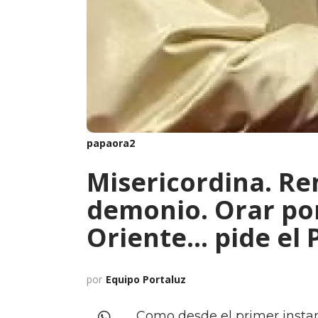
papaora2
Misericordina. Ren
demonio. Orar por
Oriente... pide el
por
Equipo Portaluz
Como desde el primer instan