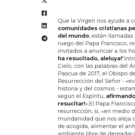
Que la Virgen nos ayude a cr
comunidades cristianas pe
del mundo
, están llamadas 
ruego del Papa Francisco, r
invitados a anunciar a los
ha resucitado, aleluya!'
.Int
Cielo, con las palabras del 
Pascua de 2017, el Obispo d
Resurrección del Señor - «e
historia y del cosmos - est
según el Espíritu,
afirmando 
resucitar!
».El Papa Francis
resurrección, si, «en medio 
mundanidad que nos aleja de
de acogida, alimentar el anh
ambiente libre de degradac