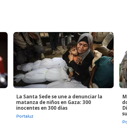
La Santa Sede se une a denunciar la
M
matanza de niños en Gaza: 300
do
inocentes en 300 días
Di
s
Portaluz
Po