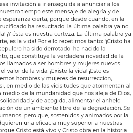
esa invitación a ir enseguida a anunciar a los
nuestro tiempo este mensaje de alegría y de
e esperanza cierta, porque desde cuando, en la
crucificado ha resucitado, la última palabra ya no
da! ¡Y ésta es nuestra certeza. La última palabra ya
e, es la vida! Por ello repetimos tanto: '¡Cristo ha
 sepulcro ha sido derrotado, ha nacido la
nto, que constituye la verdadera novedad de la
mos llamados a ser hombres y mujeres nuevos
l valor de la vida. ¡Existe la vida! ¡Esto es
remos hombres y mujeres de resurrección,
si, en medio de las vicisitudes que atormentan al
n medio de la mundanidad que nos aleja de Dios,
solidaridad y de acogida, alimentar el anhelo
iración de un ambiente libre de la degradación. Se
umanos, pero que, sostenidos y animados por la
adquieren una eficacia muy superior a nuestras
orque Cristo está vivo y Cristo obra en la historia