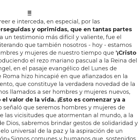
eer e interceda, en especial, por las
rseguidas y oprimidas, que en tantas partes
a un testimonio más difícil y valiente, fue el
eiterando que también nosotros - hoy - estamos
 hombres y mujeres de nuestro tiempo que
'¡Cristo
roduciendo el rezo mariano pascual a la Reina del
Ángel, en el pasaje evangélico del Lunes de
e Roma hizo hincapié en que afianzados en la
vento, que constituye la verdadera novedad de la
amos llamados a ser hombres y mujeres nuevos,
el valor de la vida. ¡Esto es comenzar ya a
co señaló que seremos hombres y mujeres de
de las vicisitudes que atormentan al mundo, a la
 Dios, sabremos brindar gestos de solidaridad y
elo universal de la paz y la aspiración de un
ión».Signos comunes y humanos que, sostenidos