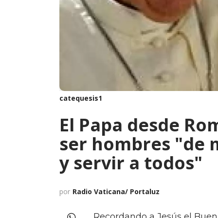
catequesis1
El Papa desde Rom
ser hombres "de 
y servir a todos"
por
Radio Vaticana/ Portaluz
Recordando a Jesús el Buen P