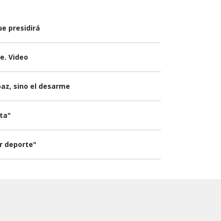
e presidirá
e. Video
paz, sino el desarme
sta"
er deporte"