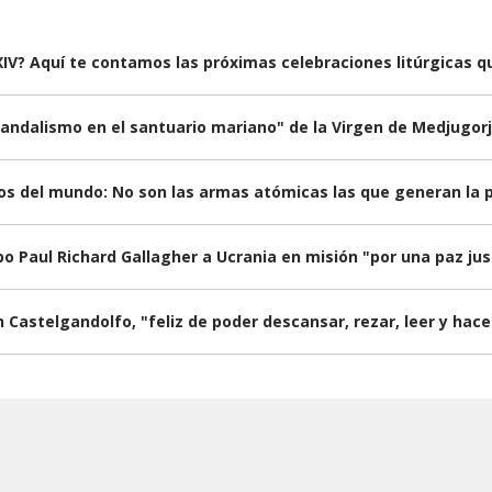
IV? Aquí te contamos las próximas celebraciones litúrgicas qu
andalismo en el santuario mariano" de la Virgen de Medjugorj
sos del mundo: No son las armas atómicas las que generan la 
po Paul Richard Gallagher a Ucrania en misión "por una paz ju
n Castelgandolfo, "feliz de poder descansar, rezar, leer y hac