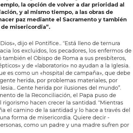
emplo, la opción de volver a dar prioridad al
ación, y al mismo tiempo, a las obras de
, hacer paz mediante el Sacramento y también
s de misericordia”.
ios», dijo el Pontífice... “Está lleno de ternura
hacia los excluidos, los pecadores, los enfermos de
dó también el Obispo de Roma a sus presbíteros,
pticos» y de «laboratorio» no ayudan a la Iglesia.
 - que es como un «hospital de campaña», que debe
a gente herida, por problemas materiales, por
lesia... Gente herida por ilusiones del mundo”.
mento de la Reconciliación, el Papa puso de
el rigorismo hacen crecer la santidad. “Mientras
a el camino de la santidad y lo hace a través del
 una forma de misericordia. Quiere decir -
s personas, como un padre y una madre sufren por