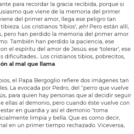
te para recordar la gracia recibida, porque si
usiasmo que viene de la memoria del primer
iene del primer amor, llega ese peligro tan
ibieza. Los cristianos 'tibios', ¡eh! Pero están allí,
nos, pero han perdido la memoria del primer amor.
smo. También han perdido la paciencia, ese
con el espíritu del amor de Jesús; ese 'tolerar', ese
 dificultades... Los cristianos tibios, pobrecitos,
ón al mal que llama
ibios, el Papa Bergoglio refiere dos imágenes tan
les. La evocada por Pedro, del “perro que vuelve
sús, para quien hay personas que al decidir seguir
de ellas al demonio, pero cuando éste vuelve con
n estar en guardia y así el demonio “toma
icialmente limpia y bella. Que es como decir,
 mal en un primer tiempo rechazado. Viceversa,