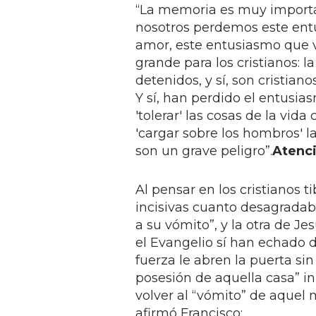
“La memoria es muy importan
nosotros perdemos este ent
amor, este entusiasmo que v
grande para los cristianos: la t
detenidos, y sí, son cristia
Y sí, han perdido el entusia
'tolerar' las cosas de la vida 
'cargar sobre los hombros' las
son un grave peligro”.
Atenci
Al pensar en los cristianos t
incisivas cuanto desagradab
a su vómito”, y la otra de Je
el Evangelio sí han echado 
fuerza le abren la puerta si
posesión de aquella casa” in
volver al “vómito” de aquel
afirmó Francisco: