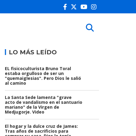
LO MÁS LEÍDO
EL fisicoculturista Bruno Toral
estaba orgulloso de ser un
"quemaiglesias". Pero Dios le salió
al camino
La Santa Sede lamenta "grave
acto de vandalismo en el santuario
mariano" de la Virgen de
Medjugorje. Video
El hogar y la dulce cruz de James:
Tras años de sacrificios para
comprar su casa, Dios le tenía